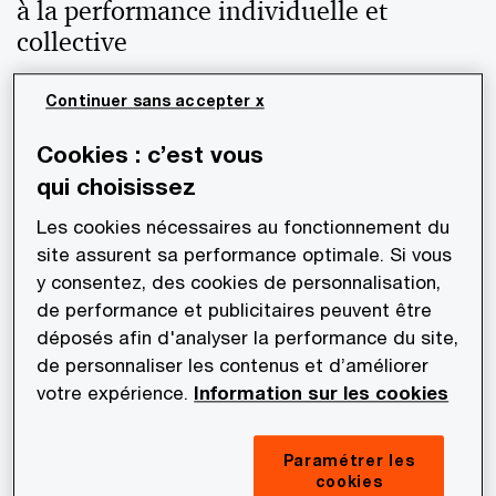
à la performance individuelle et
collective
Continuer sans accepter x
Flexibilité
Cookies : c’est vous
En savoir plus
qui choisissez
Les cookies nécessaires au fonctionnement du
site assurent sa performance optimale. Si vous
y consentez, des cookies de personnalisation,
Santé
de performance et publicitaires peuvent être
En savoir plus
déposés afin d'analyser la performance du site,
de personnaliser les contenus et d’améliorer
votre expérience.
Information sur les cookies
Be Well, Work Well
Paramétrer les
cookies
En savoir plus