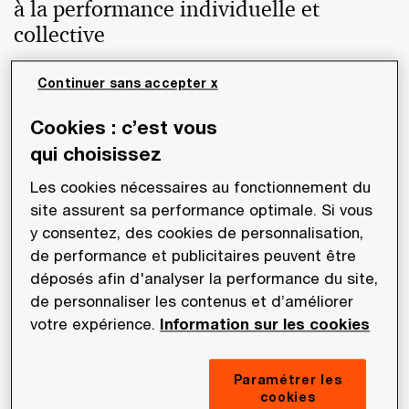
à la performance individuelle et
collective
Continuer sans accepter x
Flexibilité
Cookies : c’est vous
En savoir plus
qui choisissez
Les cookies nécessaires au fonctionnement du
site assurent sa performance optimale. Si vous
y consentez, des cookies de personnalisation,
Santé
de performance et publicitaires peuvent être
En savoir plus
déposés afin d'analyser la performance du site,
de personnaliser les contenus et d’améliorer
votre expérience.
Information sur les cookies
Be Well, Work Well
Paramétrer les
cookies
En savoir plus