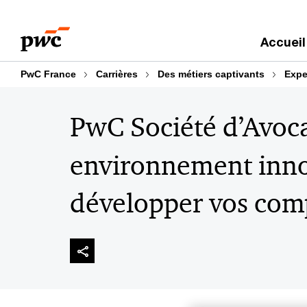
Aller
Aller
au
au
Accueil
contenu
pied
de
PwC France
Carrières
Des métiers captivants
Exper
page
PwC Société d’Avoca
environnement inno
développer vos com