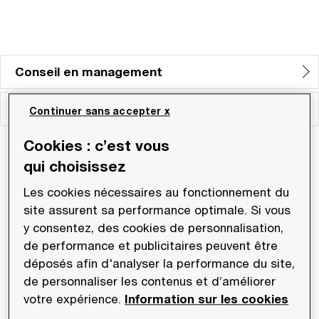
Conseil en management
Conseil en stratégie
Continuer sans accepter x
Cookies : c’est vous
qui choisissez
Chez PwC, le pôle Conseil et Stratégie recouvre
Les cookies nécessaires au fonctionnement du
un large éventail d’expertises : conseil en gestion
site assurent sa performance optimale. Si vous
et modélisation des risques, conseil en
y consentez, des cookies de personnalisation,
management, opérations financières et sujets
de performance et publicitaires peuvent être
déposés afin d'analyser la performance du site,
complexes…
de personnaliser les contenus et d’améliorer
votre expérience.
Information sur les cookies
Autant de sujets très structurants, pour des