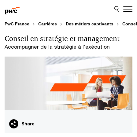
Aller
Aller
au
au
contenu
pied
de
PwC France
Carrières
Des métiers captivants
Consei
page
Conseil en stratégie et management
Accompagner de la stratégie à l'exécution
Share