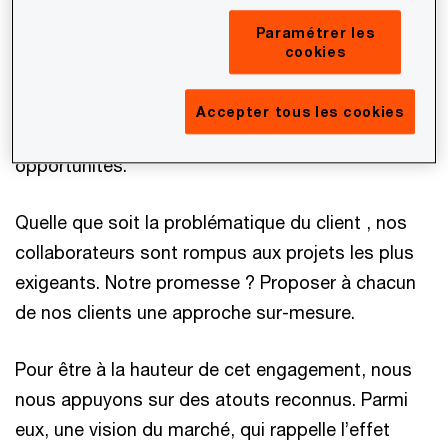
organisations en quête de réassurance dans un
Paramétrer les
environnement économique instable. Pour les
cookies
aborder au mieux, un accompagnement expert
est indispensable. Il permet d’effectuer les bons
Accepter tous les cookies
choix, qui transformeront ces moments clés en
opportunités.
Quelle que soit la problématique du client , nos
collaborateurs sont rompus aux projets les plus
exigeants. Notre promesse ? Proposer à chacun
de nos clients une approche sur-mesure.
Pour être à la hauteur de cet engagement, nous
nous appuyons sur des atouts reconnus. Parmi
eux, une vision du marché, qui rappelle l’effet