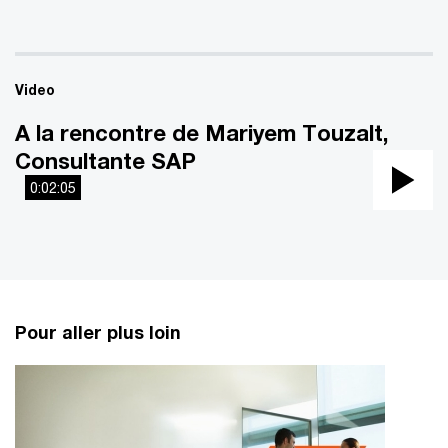
Video
A la rencontre de Mariyem Touzalt,
Consultante SAP
0:02:05
Pla
Vi
Pour aller plus loin