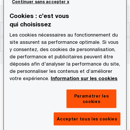
Continuer sans accepter x
Cookies : c’est vous
qui choisissez
Le conseil en transactions chez PwC
Les cookies nécessaires au fonctionnement du
site assurent sa performance optimale. Si vous
Consultant en transactions
y consentez, des cookies de personnalisation,
de performance et publicitaires peuvent être
déposés afin d'analyser la performance du site,
de personnaliser les contenus et d’améliorer
Une expertise reconnue, des missions aux enjeux
votre expérience.
Information sur les cookies
forts.
À quoi peut-on s’attendre en rejoignant nos
Paramétrer les
cookies
équipes Transactions ? À un niveau de technicité
élevé, propre aux besoins des entreprises
engagées dans un processus de fusion-acquisition
Accepter tous les cookies
ou de restructuration. Mais chez PwC, l’intérêt de