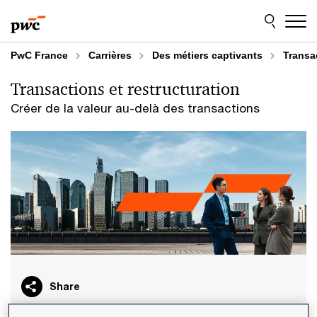
Aller
Aller
au
au
contenu
pied
de
PwC France
Carrières
Des métiers captivants
Transac
page
Transactions et restructuration
Créer de la valeur au-delà des transactions
Share