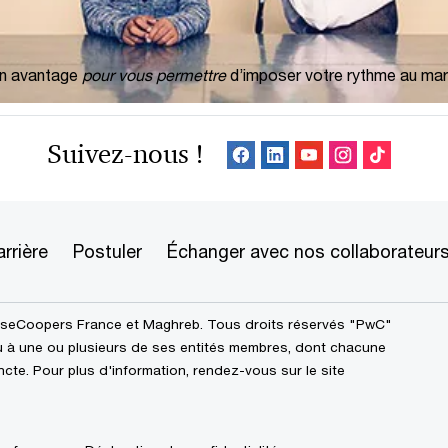
en avantage
pour vous permettre
d’imposer votre rythme au ma
sonal branding : faites entendre votre voix 
Suivez-nous !
rrière
Postuler
Échanger avec nos collaborateur
useCoopers France et Maghreb. Tous droits réservés "PwC"
u à une ou plusieurs de ses entités membres, dont chacune
incte. Pour plus d'information, rendez-vous sur le site