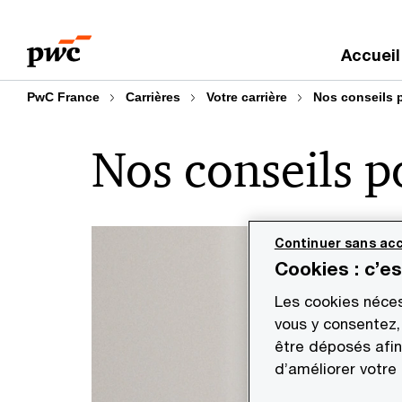
Aller
Aller
au
au
Accueil
contenu
pied
de
PwC France
Carrières
Votre carrière
Nos conseils 
page
Nos conseils p
Continuer sans acc
Cookies : c’e
Les cookies néces
vous y consentez,
être déposés afin
d’améliorer votre