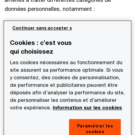
données personnelles, notamment :
Données de contact ;
Continuer sans accepter x
Cookies : c’est vous
Activités professionnelles ;
qui choisissez
Informations familiales ;
Les cookies nécessaires au fonctionnement du
site assurent sa performance optimale. Si vous
y consentez, des cookies de personnalisation,
Revenu, imposition et toute autre donnée
de performance et publicitaires peuvent être
financière liée ;
déposés afin d'analyser la performance du site,
de personnaliser les contenus et d’améliorer
Investissements et autres intérêts financiers.
votre expérience.
Information sur les cookies
Généralement, nous collectons des données
Paramétrer les
personnelles auprès de nos clients ou auprès de
cookies