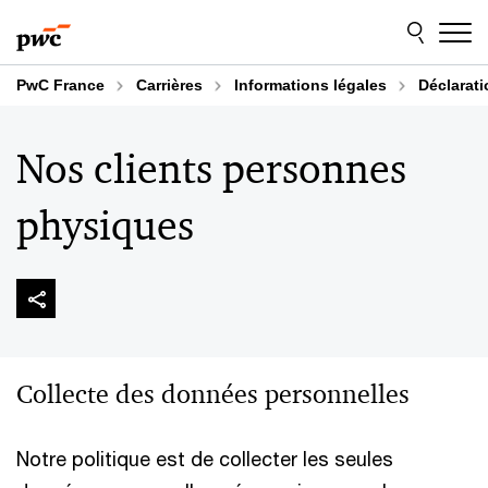
Aller
Aller
au
au
contenu
pied
de
PwC France
Carrières
Informations légales
Déclarati
page
Nos clients personnes
physiques
Collecte des données personnelles
Notre politique est de collecter les seules