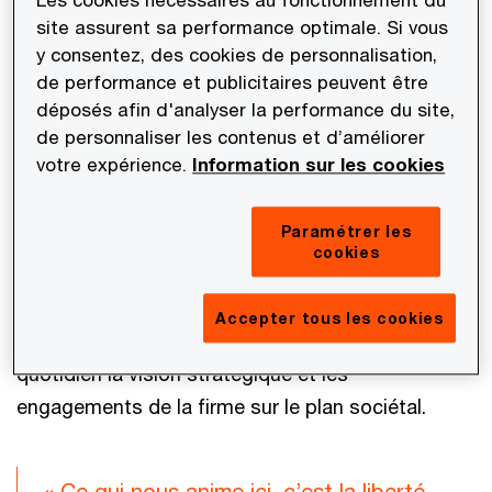
Les cookies nécessaires au fonctionnement du
en tant que collaborateur et qui ne fait que
site assurent sa performance optimale. Si vous
grandir avec le temps, c’est la responsabilité en
y consentez, des cookies de personnalisation,
matière de business. Développer de nouvelles
de performance et publicitaires peuvent être
offres et les rendre visibles auprès des
déposés afin d'analyser la performance du site,
de personnaliser les contenus et d’améliorer
prospects, entretenir les relations avec les
votre expérience.
Information sur les cookies
clients, répondre à des appels d’offre ou formuler
des propositions commerciales, tout en
Paramétrer les
garantissant la rentabilité des missions et le
cookies
chiffre d’affaires de son équipe : ce sont autant
de challenges communs à tous les membres du
Accepter tous les cookies
« management group » PwC, qui portent au
quotidien la vision stratégique et les
engagements de la firme sur le plan sociétal.
« Ce qui nous anime ici, c’est la liberté