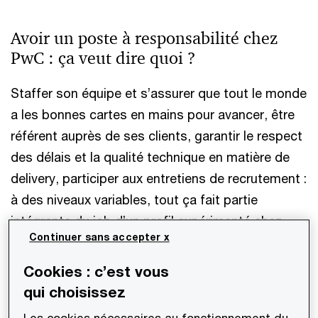
Avoir un poste à responsabilité chez
PwC : ça veut dire quoi ?
Staffer son équipe et s’assurer que tout le monde
a les bonnes cartes en mains pour avancer, être
référent auprès de ses clients, garantir le respect
des délais et la qualité technique en matière de
delivery, participer aux entretiens de recrutement :
à des niveaux variables, tout ça fait partie
intégrante du job d’un profil expérimenté chez
Continuer sans accepter x
PwC. Et ce, quel que soit le métier à partir du
grade de Senior Associate.
Cookies : c’est vous
qui choisissez
Mais s’il y a bien un aspect qu’on intègre très vite