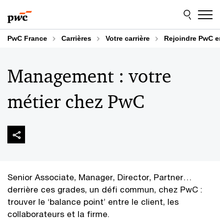
Aller
Aller
au
au
contenu
pied
de
PwC France
Carrières
Votre carrière
Rejoindre PwC e
page
Management : votre
métier chez PwC
Senior Associate, Manager, Director, Partner…
derrière ces grades, un défi commun, chez PwC :
trouver le ‘balance point’ entre le client, les
collaborateurs et la firme.